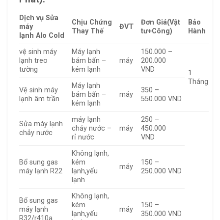
Dịch vụ Sửa
Chịu Chứng
Đơn Giá
(Vật
Bảo
máy
ĐVT
Thay Thế
tư+Công)
Hành
lạnh Alo Cold
vệ sinh máy
Máy lạnh
150.000 –
lạnh treo
bám bẩn –
máy
200.000
tường
kém lạnh
VND
1
Tháng
Máy lạnh
Vệ sinh máy
350 –
bám bẩn –
máy
lạnh âm trần
550.000 VND
kém lạnh
máy lạnh
250 –
Sửa máy lạnh
chảy nước –
máy
450.000
chảy nước
rỉ nước
VND
Không lạnh,
Bổ sung gas
kém
150 –
máy
máy lạnh R22
lạnh,yếu
250.000 VND
lạnh
Không lạnh,
Bổ sung gas
kém
150 –
máy lạnh
máy
lạnh,yếu
350.000 VND
R32/r410a