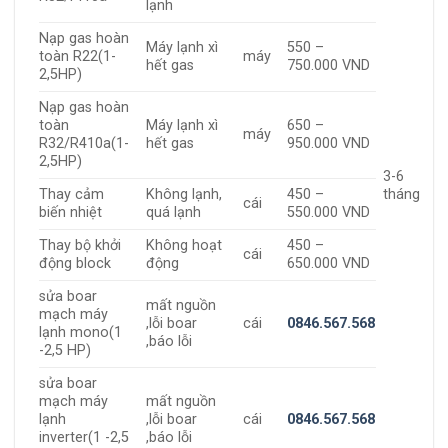
lạnh
Nạp gas hoàn
Máy lạnh xì
550 –
toàn R22(1-
máy
hết gas
750.000 VND
2,5HP)
Nạp gas hoàn
toàn
Máy lạnh xì
650 –
máy
R32/R410a(1-
hết gas
950.000 VND
2,5HP)
3-6
Thay cảm
Không lạnh,
450 –
tháng
cái
biến nhiệt
quá lạnh
550.000 VND
Thay bộ khởi
Không hoạt
450 –
cái
động block
động
650.000 VND
sửa boar
mất nguồn
mạch máy
,lỗi boar
cái
0846.567.568
lạnh mono(1
,báo lỗi
-2,5 HP)
sửa boar
mạch máy
mất nguồn
lạnh
,lỗi boar
cái
0846.567.568
inverter(1 -2,5
,báo lỗi