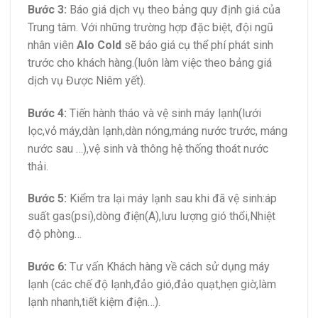
Bước 3:
Báo giá dịch vụ theo bảng quy định giá của
Trung tâm. Với những trường hợp đặc biệt, đội ngũ
nhân viên
Alo Cold
sẽ báo giá cụ thể phí phát sinh
trước cho khách hàng.(luôn làm việc theo bảng giá
dịch vụ Được Niêm yết).
Bước 4:
Tiến hành tháo và vệ sinh máy lạnh(lưới
lọc,vỏ máy,dàn lạnh,dàn nóng,máng nước trước, máng
nước sau …),vệ sinh và thông hệ thống thoát nước
thải.
Bước 5:
Kiểm tra lại máy lạnh sau khi đã vệ sinh:áp
suất gas(psi),dòng điện(A),lưu lượng gió thổi,Nhiệt
độ phòng…
Bước 6:
Tư vấn Khách hàng về cách sử dụng máy
lạnh (các chế độ lạnh,đảo gió,đảo quạt,hẹn giờ,làm
lạnh nhanh,tiết kiệm điện…).