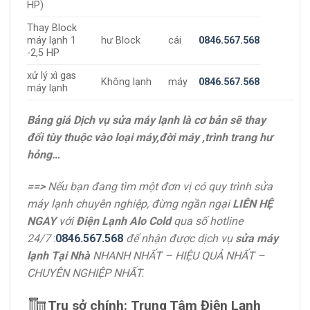
HP)
Thay Block
máy lạnh 1
hư Block
cái
0846.567.568
-2,5 HP
xử lý xì gas
Không lạnh
máy
0846.567.568
máy lạnh
Bảng giá Dịch vụ sửa máy lạnh là cơ bản sẽ thay
đổi tùy thuộc vào loại máy,đời máy ,trình trang hư
hỏng…
==>
Nếu bạn đang tìm một đơn vị có quy trình sửa
máy lạnh chuyên nghiệp, đừng ngần ngại
LIÊN HỆ
NGAY
với
Điện Lạnh Alo Cold
qua số
hotline
24/7
:
0846.567.568
để nhận được dịch vụ
sửa máy
lạnh Tại Nhà
NHANH NHẤT – HIỆU QUẢ NHẤT –
CHUYÊN NGHIỆP NHẤT.
Trụ sở chính:
Trung Tâm Điện Lạnh