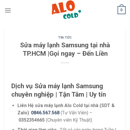
Skip
0
to
content
TIN TỨC
Sửa máy lạnh Samsung tại nhà
TP.HCM |Gọi ngay – Đến Liền
Dịch vụ Sửa máy lạnh Samsung
chuyên nghiệp | Tận Tâm | Uy tín
Liên Hệ sửa máy lạnh Alo Cold tại nhà (SDT &
Zalo)
:
0846.567.568
(Tư Vấn Viên) –
0352354665
(Chuyên viên Kỹ Thuật).
Thời gian làm việc
: Tất cả các ngày trong Tuần |