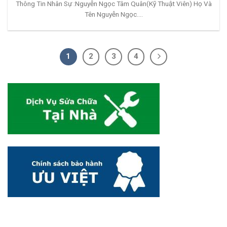
Thông Tin Nhân Sự :Nguyễn Ngọc Tâm Quân(Kỹ Thuật Viên) Họ Và
Tên Nguyễn Ngọc....
1
2
3
4