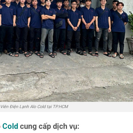
Viên Điện Lạnh Alo Cold tại TP.HCM
o
Cold
cung cấp dịch vụ: