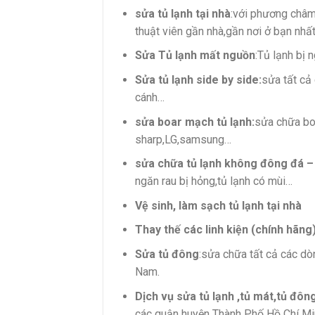
sửa tủ lạnh tại nhà
:với phương châm
thuật viên gần nhà,gần nơi ở bạn nhấ
Sửa Tủ lạnh mất nguồn
:Tủ lạnh bị
Sửa tủ lạnh side by side:
sửa tất cả 
cánh…
sửa boar mạch tủ lạnh:
sửa chữa boa
sharp,LG,samsung…
sửa chữa tủ lạnh không đông đá –
ngăn rau bị hỏng,tủ lạnh có mùi…
Vệ sinh, làm sạch tủ lạnh tại nhà
Thay thế các linh kiện (chính hãng)
Sửa tủ đông
:sửa chữa tất cả các dò
Nam.
Dịch vụ sửa tủ lạnh ,tủ mát,tủ đôn
các quận huyện Thành Phố Hồ Chí Min