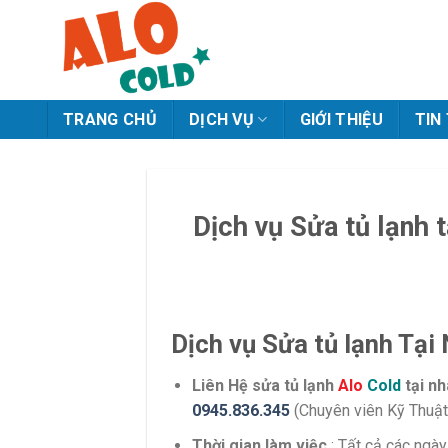
Skip
to
content
TRANG CHỦ
DỊCH VỤ
GIỚI THIỆU
TIN
Dịch vụ Sửa tủ lạnh 
Dịch vụ Sửa tủ lạnh Tại N
Liên Hệ sửa tủ lạnh
Alo
Cold
tại nh
0945.836.345
(Chuyên viên Kỹ Thuật
Thời gian làm việc
: Tất cả các ngày