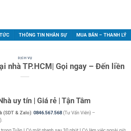
 TỨC
THÔNG TIN NHÂN SỰ
MUA BÁN – THANH LÝ
DỊCH VỤ
tại nhà TP.HCM| Gọi ngay – Đến liền
hà uy tín | Giá rẻ | Tận Tâm
à (SDT & Zalo)
:
0846.567.568
(Tư Vấn Viên) –
).
 trong Tuần | Có mặt nhanh sau 30 phút | Có làm việc ngoài giờ