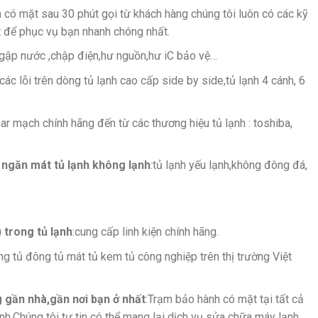
 có mặt sau 30 phút gọi từ khách hàng chúng tôi luôn có các kỹ
t để phục vụ bạn nhanh chóng nhất.
 ngập nước ,chập điện,hư nguồn,hư iC bảo vệ…
các lỗi trên dòng tủ lạnh cao cấp side by side,tủ lạnh 4 cánh, 6
r mạch chính hãng đến từ các thương hiệu tủ lạnh : toshiba,
 ngăn mát tủ lạnh không lạnh
:tủ lạnh yếu lạnh,không đông đá,
 trong tủ lạnh
:cung cấp linh kiện chính hãng.
ng tủ đông tủ mát tủ kem tủ công nghiệp trên thị trường Việt
g gần nhà,gần nơi bạn ở nhất
:Trạm bảo hành có mặt tại tất cả
h.Chúng tôi tự tin có thể mang lại dịch vụ sửa chữa máy lạnh