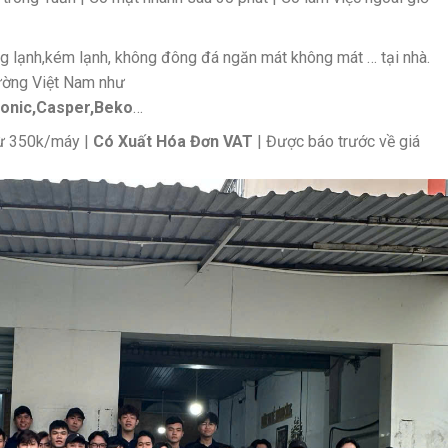
 lạnh,kém lạnh, không đông đá ngăn mát không mát … tại nhà.
rường Việt Nam như
onic,Casper,Beko
…
 từ 350k/máy |
Có Xuất Hóa Đơn VAT
| Được báo trước về giá