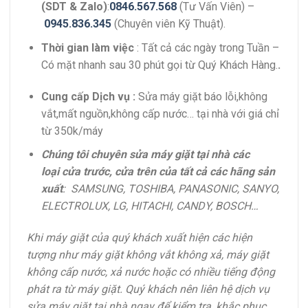
(SDT & Zalo)
:
0846.567.568
(Tư Vấn Viên) –
0945.836.345
(Chuyên viên Kỹ Thuật).
Thời gian làm việc
: Tất cả các ngày trong Tuần –
Có mặt nhanh sau 30 phút gọi từ Quý Khách Hàng.
.
Cung cấp Dịch vụ :
Sửa máy giặt báo lỗi,không
vắt,mất nguồn,không cấp nước… tại nhà với giá chỉ
từ 350k/máy
Chúng tôi chuyên sửa máy giặt tại nhà các
loại cửa trước, cửa trên của tất cả các hãng sản
xuất
: SAMSUNG, TOSHIBA, PANASONIC, SANYO,
ELECTROLUX, LG, HITACHI, CANDY, BOSCH…
Khi máy giặt của quý khách xuất hiện các hiện
tượng như máy giặt không vắt không xả, máy giặt
không cấp nước, xả nước hoặc có nhiều tiếng động
phát ra từ máy giặt. Quý khách nên liên hệ dịch vụ
sửa máy giặt tại nhà ngay để kiểm tra, khắc phục