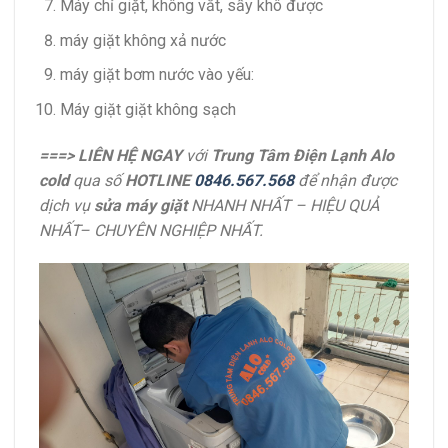
Máy chỉ giặt, không vắt, sấy khô được
máy giặt không xả nước
máy giặt bơm nước vào yếu:
Máy giặt giặt không sạch
===>
LIÊN HỆ NGAY
với
Trung Tâm
Điện Lạnh Alo
cold
qua số
HOTLINE
0846.567.568
để nhận được
dịch vụ
sửa máy giặt
NHANH NHẤT – HIỆU QUẢ
NHẤT– CHUYÊN NGHIỆP NHẤT.