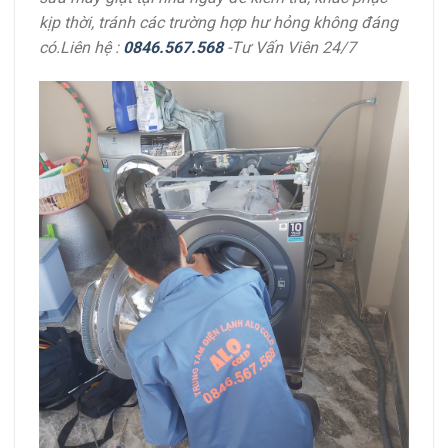
kịp thời, tránh các trường hợp hư hỏng không đáng
có.Liên hệ :
0846.567.568
-Tư Vấn Viên 24/7