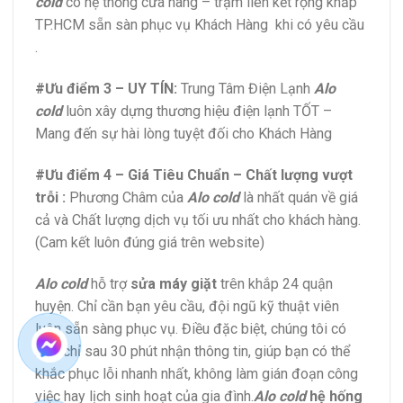
cold
có hệ thống cửa hàng – trạm liên kết rộng khắp
TP.HCM sẵn sàn phục vụ Khách Hàng khi có yêu cầu
.
#Ưu điểm 3 – UY TÍN:
Trung Tâm Điện Lạnh
Alo
cold
luôn xây dựng thương hiệu điện lạnh TỐT –
Mang đến sự hài lòng tuyệt đối cho Khách Hàng
#Ưu điểm 4 – Giá Tiêu Chuẩn – Chất lượng vượt
trỗi :
Phương Châm của
Alo cold
là nhất quán về giá
cả và Chất lượng dịch vụ tối ưu nhất cho khách hàng.
(Cam kết luôn đúng giá trên website)
Alo cold
hỗ trợ
sửa máy giặt
trên khắp 24 quận
huyện. Chỉ cần bạn yêu cầu, đội ngũ kỹ thuật viên
luôn sẵn sàng phục vụ. Điều đặc biệt, chúng tôi có
mặt chỉ sau 30 phút nhận thông tin, giúp bạn có thể
khắc phục lỗi nhanh nhất, không làm gián đoạn công
việc hay lịch sinh hoạt của gia đình.
Alo cold
hệ hống