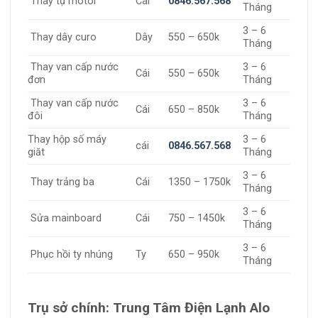
Thay tụ motor
Cái
0846.567.568
Tháng
3 – 6
Thay dây curo
Dây
550 – 650k
Tháng
Thay van cấp nước
3 – 6
Cái
550 – 650k
đơn
Tháng
Thay van cấp nước
3 – 6
Cái
650 – 850k
đôi
Tháng
Thay hộp số máy
3 – 6
cái
0846.567.568
giăt
Tháng
3 – 6
Thay trảng ba
Cái
1350 – 1750k
Tháng
3 – 6
Sửa mainboard
Cái
750 – 1450k
Tháng
3 – 6
Phục hồi ty nhúng
Ty
650 – 950k
Tháng
Trụ sở chính:
Trung Tâm Điện Lạnh Alo