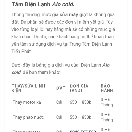
Tâm Điện Lạnh
Alo cold
.
Thông thường, mức giá
sửa máy giặt
là không quá
đắt. Đa phần sẽ được các đơn vị niêm yết giá. Tùy
vào từng loại lỗi hay hãng mà sẽ có những mức giá
khác nhau. Do đó, các khách hàng có thể hoàn toàn
yên tâm sử dụng dịch vụ tại Trung Tâm Điện Lạnh
Tiến Phát.
Dưới đây là bảng giá dịch vụ của Điện Lạnh
Alo
cold
để bạn tham khảo:
THAY/SỬA LINH
ĐƠN GIÁ
BẢO
ĐVT
KIỆN
(VND)
HÀNH
3 – 6
Thay motor xả
Cái
650 – 850k
Tháng
3 – 6
Thay phao nước
Cái
550 – 850k
Tháng
3 – 6