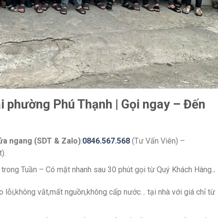
ại phường Phú Thạnh | Gọi ngay – Đến
cửa ngang (SDT & Zalo)
:
0846.567.568
(Tư Vấn Viên) –
).
y trong Tuần – Có mặt nhanh sau 30 phút gọi từ Quý Khách Hàng.
.
 lỗi,không vắt,mất nguồn,không cấp nước… tại nhà với giá chỉ từ