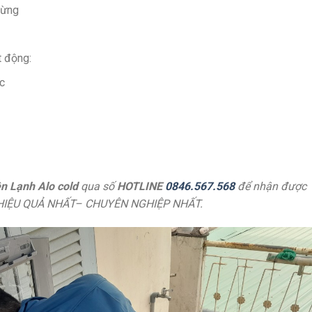
gừng
t động:
c
n Lạnh Alo cold
qua số
HOTLINE
0846.567.568
để nhận được
IỆU QUẢ NHẤT– CHUYÊN NGHIỆP NHẤT.